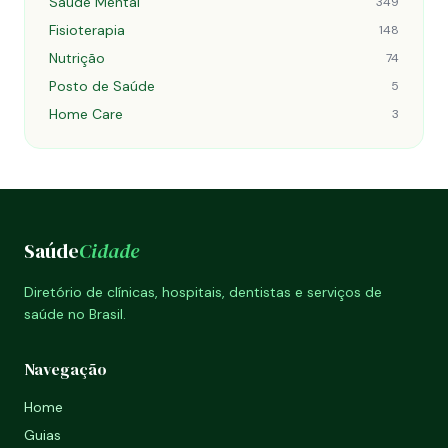
Saúde Mental
349
Fisioterapia
148
Nutrição
74
Posto de Saúde
5
Home Care
3
Saúde
Cidade
Diretório de clínicas, hospitais, dentistas e serviços de
saúde no Brasil.
Navegação
Home
Guias