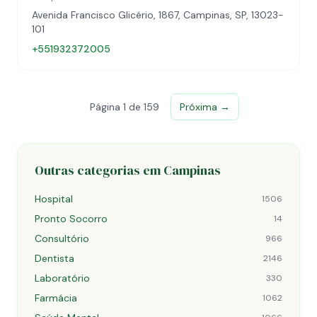
Avenida Francisco Glicério, 1867, Campinas, SP, 13023-
101
+551932372005
Página 1 de 159
Próxima →
Outras categorias em Campinas
Hospital
1506
Pronto Socorro
14
Consultório
966
Dentista
2146
Laboratório
330
Farmácia
1062