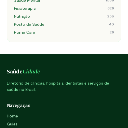
Saúde Mental
1066
Fisioterapia
626
Nutrição
258
Posto de Saúde
40
Home Care
26
Saúde
Cidade
Diretório de clínicas, hospitais, dentistas e serviços de
saúde no Brasil.
Navegação
Home
Guias