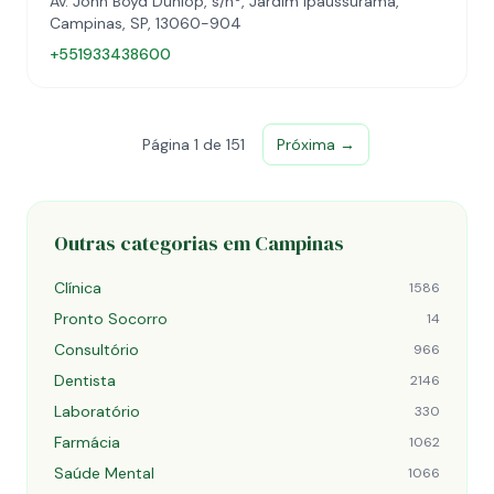
Av. John Boyd Dunlop, s/nº, Jardim Ipaussurama,
Campinas, SP, 13060-904
+551933438600
Página 1 de 151
Próxima →
Outras categorias em Campinas
Clínica
1586
Pronto Socorro
14
Consultório
966
Dentista
2146
Laboratório
330
Farmácia
1062
Saúde Mental
1066