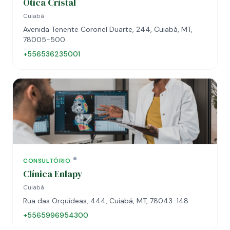
Ótica Cristal
Cuiabá
Avenida Tenente Coronel Duarte, 244, Cuiabá, MT,
78005-500
+556536235001
CONSULTÓRIO
Clínica Enlapy
Cuiabá
Rua das Orquídeas, 444, Cuiabá, MT, 78043-148
+5565996954300