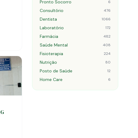
Pronto Socorro
6
Consultório
476
Dentista
1066
Laboratório
172
Farmácia
482
Saúde Mental
408
Fisioterapia
224
Nutrição
80
Posto de Saúde
12
Home Care
6
HG