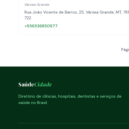
Várzea Grande
Rua João Vicente de Barros, 25, Várzea Grande, MT, 78
722
+556536850977
Pági
Saúde
Cidade
Diretório de clínicas, hospitais, dentistas e serviços de
saúde no Brasil.