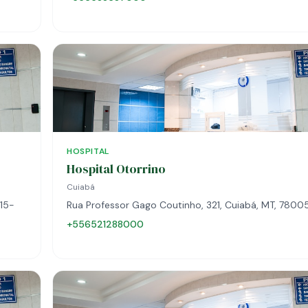
HOSPITAL
Hospital Otorrino
Cuiabá
115-
Rua Professor Gago Coutinho, 321, Cuiabá, MT, 780
+556521288000