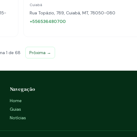
Cuiabá
115-
Rua Topázio, 789, Cuiabá, MT, 78050-080
+556536480700
na 1 de 68
Próxima →
Navegação
Home
Guias
Notícias