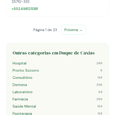
25710-332
+5524981211381
Página 1 de 23
Próxima →
Outras categorias em Duque de Caxias
Hospital
266
Pronto Socorro
8
Consultório
134
Dentista
356
Laboratório
64
Farmácia
266
Saúde Mental
164
Fisioterapia
134