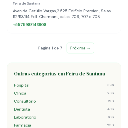
Feira de Santana
Avenida Getúlio Vargas,2.525 Edifício Premier , Salas
112/113/114 Edf. Charmant, salas: 706, 707 e 708.
Avenida João Durval Carneiro. Caseb, Feira de
+5575988143808
Santana, BA, 44077-015
Página 1 de 7
Próxima →
Outras categorias em Feira de Santana
Hospital
396
Clínica
268
Consultório
190
Dentista
438
Laboratório
108
Farmácia
250