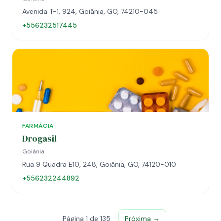
Avenida T-1, 924, Goiânia, GO, 74210-045
+556232517445
FARMÁCIA
Drogasil
Goiânia
Rua 9 Quadra E10, 248, Goiânia, GO, 74120-010
+556232244892
Página 1 de 135
Próxima →