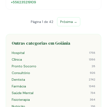
+556235219109
Página 1 de 42
Próxima →
Outras categorias em Goiânia
Hospital
1758
Clínica
1386
Pronto Socorro
28
Consultório
926
Dentista
2742
Farmácia
1346
Saúde Mental
734
Fisioterapia
364
Nutrição
136