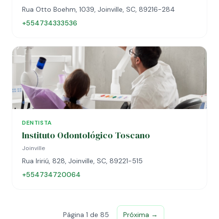
Rua Otto Boehm, 1039, Joinville, SC, 89216-284
+554734333536
DENTISTA
Instituto Odontológico Toscano
Joinville
Rua Iririú, 828, Joinville, SC, 89221-515
+554734720064
Página 1 de 85
Próxima →