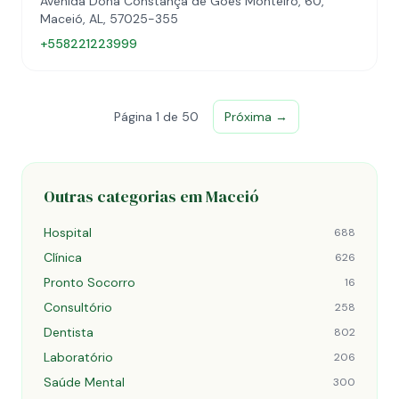
Avenida Dona Constança de Góes Monteiro, 60,
Maceió, AL, 57025-355
+558221223999
Página 1 de 50
Próxima →
Outras categorias em Maceió
Hospital
688
Clínica
626
Pronto Socorro
16
Consultório
258
Dentista
802
Laboratório
206
Saúde Mental
300