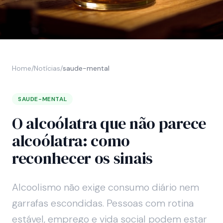
Home
/
Notícias
/
saude-mental
SAUDE-MENTAL
O alcoólatra que não parece
alcoólatra: como
reconhecer os sinais
Alcoolismo não exige consumo diário nem
garrafas escondidas. Pessoas com rotina
estável, emprego e vida social podem estar