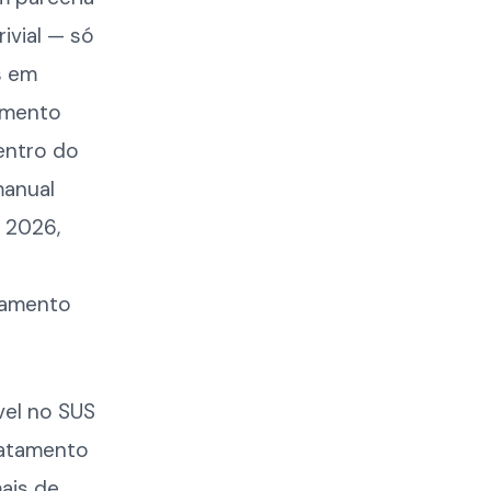
rivial — só
s em
tamento
entro do
manual
a 2026,
tamento
vel no SUS
ratamento
ais de