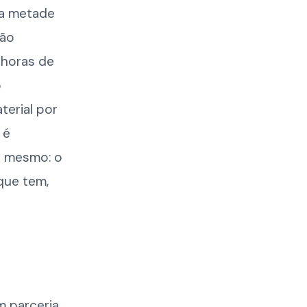
da metade
São
 horas de
o
erial por
 é
o mesmo: o
que tem,
m parceria