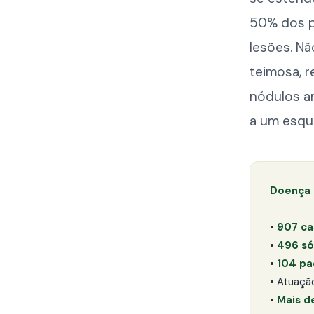
50% dos p
lesões. Nã
teimosa, r
nódulos a
a um esqu
Doença 
•
907 ca
•
496 só
•
104 pa
• Atuaç
•
Mais d