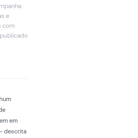
companha
as e
s com
r publicado
nhum
de
 nem em
— descrita