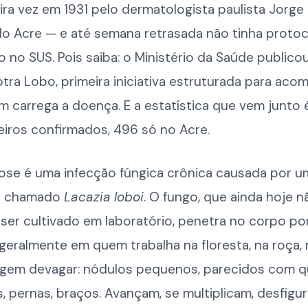
ira vez em 1931 pelo dermatologista paulista Jorg
do Acre — e até semana retrasada não tinha proto
 no SUS. Pois saiba: o Ministério da Saúde publico
tra Lobo, primeira iniciativa estruturada para aco
m carrega a doença. E a estatística que vem junto é
eiros confirmados, 496 só no Acre.
ose é uma infecção fúngica crônica causada por u
o chamado
Lacazia loboi
. O fungo, que ainda hoje n
er cultivado em laboratório, penetra no corpo por
geralmente em quem trabalha na floresta, na roça, n
rgem devagar: nódulos pequenos, parecidos com q
, pernas, braços. Avançam, se multiplicam, desfigu