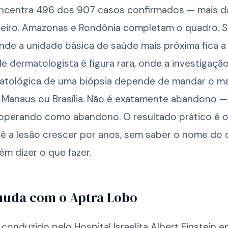
ncentra 496 dos 907 casos confirmados — mais 
nteiro. Amazonas e Rondônia completam o quadro. 
nde a unidade básica de saúde mais próxima fica a
e dermatologista é figura rara, onde a investigaçã
tológica de uma biópsia depende de mandar o mat
a Manaus ou Brasília. Não é exatamente abandono —
 operando como abandono. O resultado prático é 
vê a lesão crescer por anos, sem saber o nome do 
m dizer o que fazer.
muda com o Aptra Lobo
 conduzido pelo Hospital Israelita Albert Einstein e