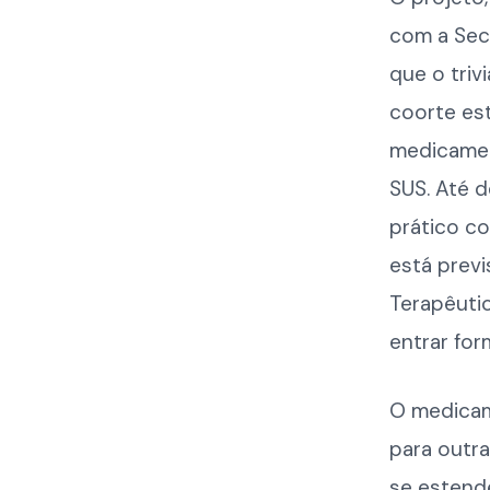
com a Secr
que o triv
coorte est
medicamen
SUS. Até d
prático co
está previ
Terapêuti
entrar for
O medicame
para outra
se estende