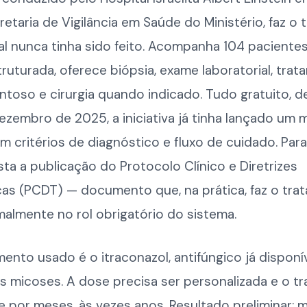
etaria de Vigilância em Saúde do Ministério, faz o t
ial nunca tinha sido feito. Acompanha 104 paciente
ruturada, oferece biópsia, exame laboratorial, tra
toso e cirurgia quando indicado. Tudo gratuito, d
ezembro de 2025, a iniciativa já tinha lançado um 
m critérios de diagnóstico e fluxo de cuidado. Par
sta a publicação do Protocolo Clínico e Diretrizes
cas (PCDT) — documento que, na prática, faz o tra
malmente no rol obrigatório do sistema.
nto usado é o itraconazol, antifúngico já disponí
s micoses. A dose precisa ser personalizada e o t
 por meses, às vezes anos. Resultado preliminar: m