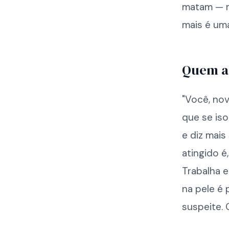
matam — ma
mais é um
Quem ad
"Você, nov
que se iso
e diz mais
atingido é,
Trabalha 
na pele é 
suspeite.