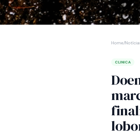
Home
/
Notícia
CLINICA
Doen
marc
fina
lobo