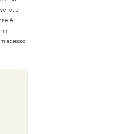
vel das
ose é
irar
têm acesso