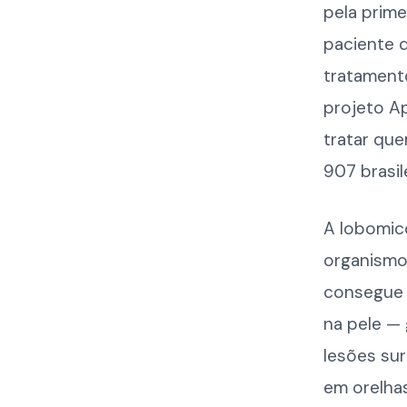
pela prime
paciente 
tratamento
projeto Ap
tratar que
907 brasil
A lobomic
organism
consegue s
na pele — 
lesões su
em orelhas