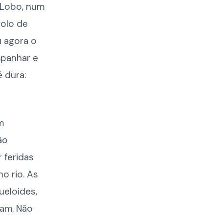
e Lobo, num
colo de
u agora o
mpanhar e
 dura:
m
ão
 feridas
o rio. As
ueloides,
ram. Não