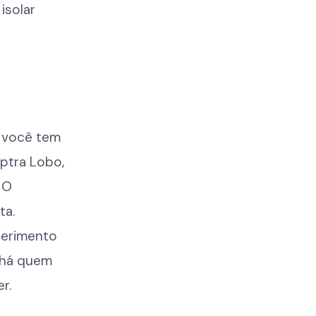
isolar
s você tem
ptra Lobo,
 O
ta.
Ferimento
o há quem
r.