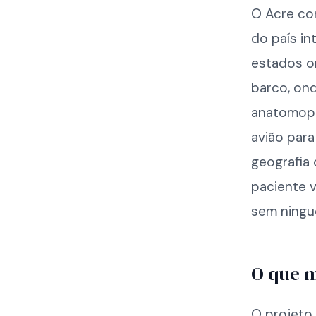
O Acre co
do país i
estados o
barco, ond
anatomopa
avião par
geografia
paciente 
sem ningué
O que 
O projeto,