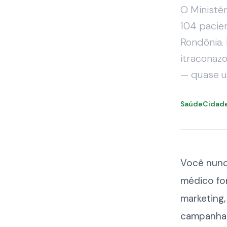
O Ministé
104 pacie
Rondônia.
itraconazo
— quase u
SaúdeCidad
Você nunc
médico fo
marketing,
campanha 