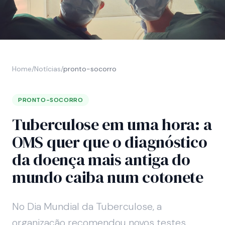
Home
/
Notícias
/
pronto-socorro
PRONTO-SOCORRO
Tuberculose em uma hora: a
OMS quer que o diagnóstico
da doença mais antiga do
mundo caiba num cotonete
No Dia Mundial da Tuberculose, a
organização recomendou novos testes