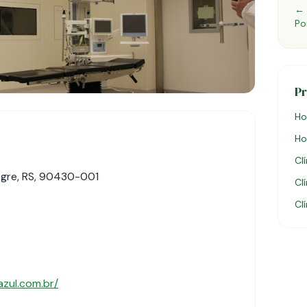
← 
Po
P
Ho
Ho
Cl
egre, RS, 90430-001
Cl
Cl
zul.com.br/