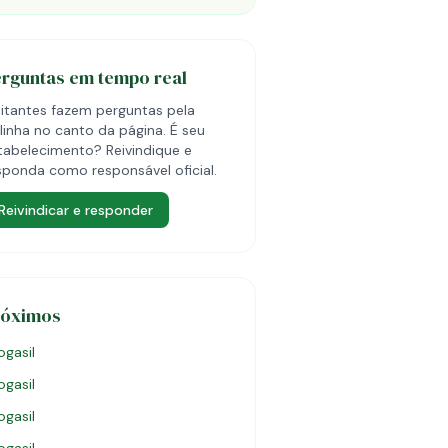
erguntas em tempo real
sitantes fazem perguntas pela
linha no canto da página. É seu
tabelecimento? Reivindique e
sponda como responsável oficial.
Reivindicar e responder
róximos
ogasil
ogasil
ogasil