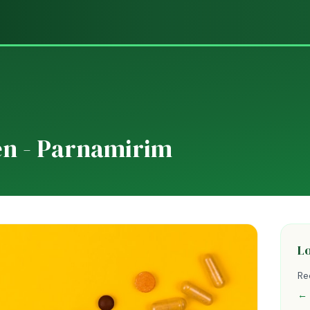
en - Parnamirim
L
Re
← 