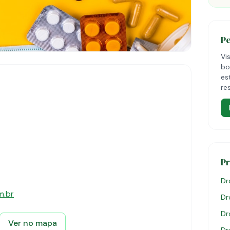
P
Vi
bo
es
re
P
Dr
m.br
Dr
Dr
Ver no mapa