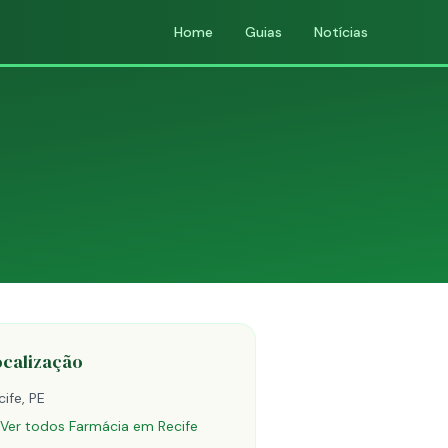
Home
Guias
Notícias
ocalização
cife, PE
Ver todos Farmácia em Recife