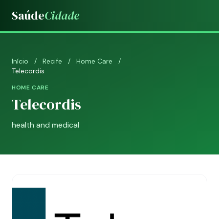
Saúde
Cidade
Início
/
Recife
/
Home Care
/
Telecordis
HOME CARE
Telecordis
health and medical