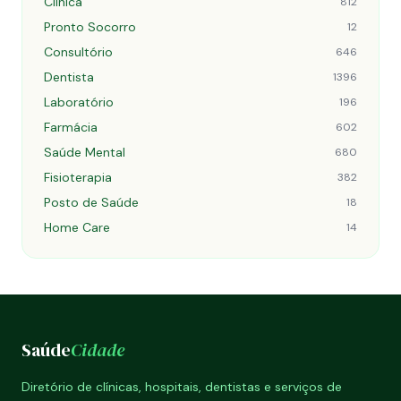
Clínica
812
Pronto Socorro
12
Consultório
646
Dentista
1396
Laboratório
196
Farmácia
602
Saúde Mental
680
Fisioterapia
382
Posto de Saúde
18
Home Care
14
Saúde
Cidade
Diretório de clínicas, hospitais, dentistas e serviços de