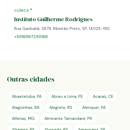
CLÍNICA
Instituto Guilherme Rodrigues
Rua Garibaldi, 2679, Ribeirão Preto, SP, 14025-190
+5516997250166
Outras cidades
Abaetetuba, PA
Abreu e Lima, PE
Acaraú, CE
Alagoinhas, BA
Alegrete, RS
Alenquer, PA
Alfenas, MG
Almirante Tamandaré, PR
Altamira, PA
Alvorada, RS
Americana, SP