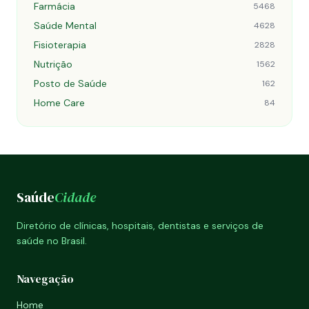
Farmácia
5468
Saúde Mental
4628
Fisioterapia
2828
Nutrição
1562
Posto de Saúde
162
Home Care
84
Saúde
Cidade
Diretório de clínicas, hospitais, dentistas e serviços de
saúde no Brasil.
Navegação
Home