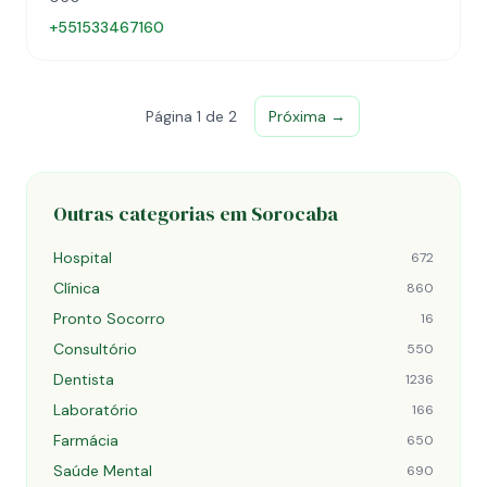
+551533467160
Página 1 de 2
Próxima →
Outras categorias em Sorocaba
Hospital
672
Clínica
860
Pronto Socorro
16
Consultório
550
Dentista
1236
Laboratório
166
Farmácia
650
Saúde Mental
690