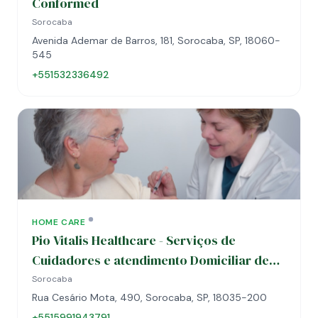
Conformed
Sorocaba
Avenida Ademar de Barros, 181, Sorocaba, SP, 18060-
545
+551532336492
HOME CARE
Pio Vitalis Healthcare - Serviços de
Cuidadores e atendimento Domiciliar de
Saúde
Sorocaba
Rua Cesário Mota, 490, Sorocaba, SP, 18035-200
+5515991943791