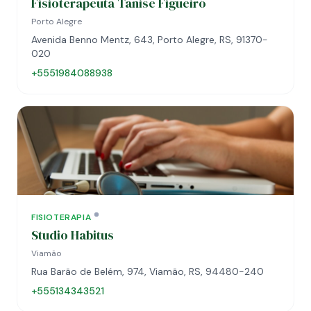
Fisioterapeuta Tanise Figueiró
Porto Alegre
Avenida Benno Mentz, 643, Porto Alegre, RS, 91370-
020
+5551984088938
FISIOTERAPIA
Studio Habitus
Viamão
Rua Barão de Belém, 974, Viamão, RS, 94480-240
+555134343521