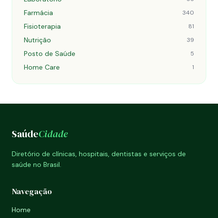
Farmácia
340
Fisioterapia
81
Nutrição
39
Posto de Saúde
5
Home Care
1
Saúde
Cidade
Diretório de clínicas, hospitais, dentistas e serviços de
saúde no Brasil.
Navegação
Home