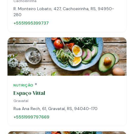
Cachoeirinha
R. Monteiro Lobato, 427, Cachoeirinha, RS, 94950-
280
+5551995399737
NUTRIÇÃO
Espaço Vittal
Gravataí
Rua Ana Rech, 61, Gravataí, RS, 94040-170
+5551999797669