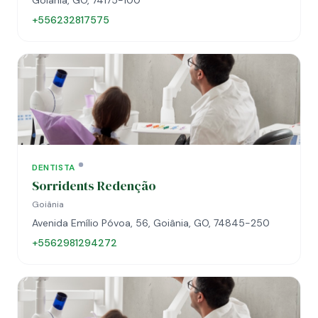
Goiânia, GO, 74175-100
+556232817575
DENTISTA
Sorridents Redenção
Goiânia
Avenida Emílio Póvoa, 56, Goiânia, GO, 74845-250
+5562981294272