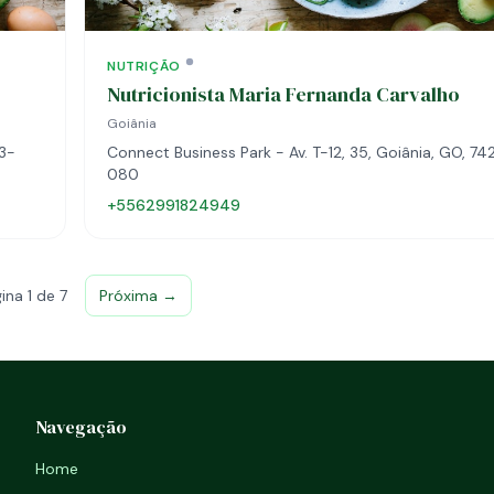
NUTRIÇÃO
Nutricionista Maria Fernanda Carvalho
Goiânia
23-
Connect Business Park - Av. T-12, 35, Goiânia, GO, 74
080
+5562991824949
ina 1 de 7
Próxima →
Navegação
Home