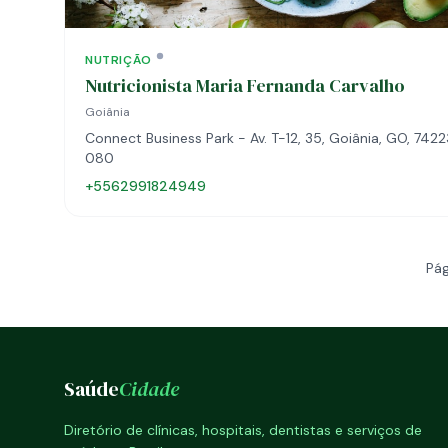
NUTRIÇÃO
Nutricionista Maria Fernanda Carvalho
Goiânia
Connect Business Park - Av. T-12, 35, Goiânia, GO, 742
080
+5562991824949
Pág
Saúde
Cidade
Diretório de clínicas, hospitais, dentistas e serviços de