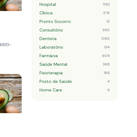
Hospital
592
Clínica
576
Pronto Socorro
12
Consultório
390
Dentista
1082
74810-
Laboratório
134
Farmácia
604
Saúde Mental
368
Fisioterapia
166
Posto de Saúde
4
Home Care
6