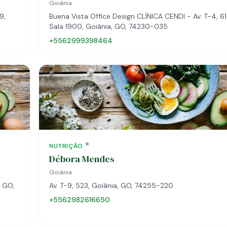
Goiânia
9,
Buena Vista Office Design CLÍNICA CENDI - Av. T-4, 6
Sala 1900, Goiânia, GO, 74230-035
+5562999398464
NUTRIÇÃO
Débora Mendes
Goiânia
, GO,
Av. T-9, 523, Goiânia, GO, 74255-220
+5562982616650