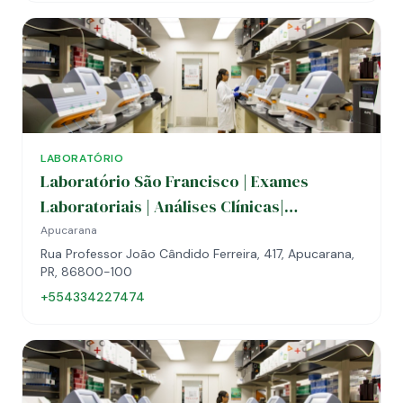
LABORATÓRIO
Laboratório São Francisco | Exames
Laboratoriais | Análises Clínicas|
Toxicológico| Sexagem Fetal| Apucarana
Apucarana
Rua Professor João Cândido Ferreira, 417, Apucarana,
PR, 86800-100
+554334227474