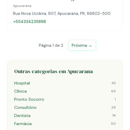
Apucarana
Rua Nova Ucrânia, 807, Apucarana, PR, 86802-500
+554334235898
Página 1 de 2
Próxima →
Outras categorias em Apucarana
Hospital
42
Clínica
64
Pronto Socorro
1
Consultório
29
Dentista
74
Farmácia
50