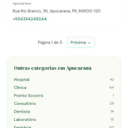
Apucarana
Rua Rio Branco, 36, Apucarana, PR, 86800-120
+554334249244
Página 1 de 5
Próxima →
Outras categorias em Apucarana
Hospital
42
Clínica
64
Pronto Socorro
1
Consultório
29
Dentista
74
Laboratório
15
Farmácia
50