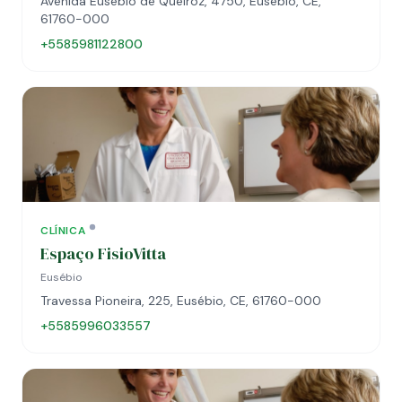
Avenida Eusébio de Queiroz, 4750, Eusébio, CE,
61760-000
+5585981122800
CLÍNICA
Espaço FisioVitta
Eusébio
Travessa Pioneira, 225, Eusébio, CE, 61760-000
+5585996033557