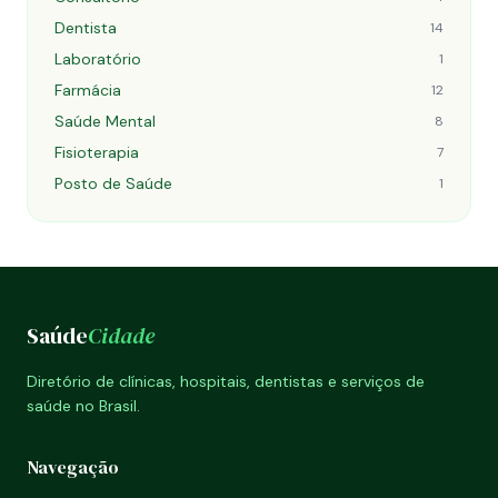
Dentista
14
Laboratório
1
Farmácia
12
Saúde Mental
8
Fisioterapia
7
Posto de Saúde
1
Saúde
Cidade
Diretório de clínicas, hospitais, dentistas e serviços de
saúde no Brasil.
Navegação