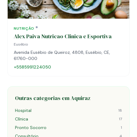
NUTRIÇÃO
Alex Paiva Nutricao Clinica e Esportiva
Eusébio
Avenida Eusébio de Queiroz, 4808, Eusébio, CE,
61760-000
+5585991224050
Outras categorias em Aquiraz
Hospital
18
Clínica
17
Pronto Socorro
1
Consultório
4