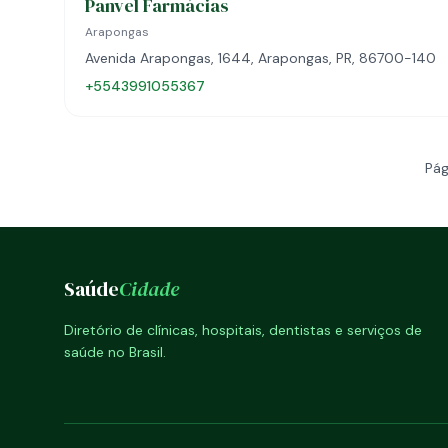
Panvel Farmácias
Arapongas
Avenida Arapongas, 1644, Arapongas, PR, 86700-140
+5543991055367
Pág
Saúde
Cidade
Diretório de clínicas, hospitais, dentistas e serviços de
saúde no Brasil.