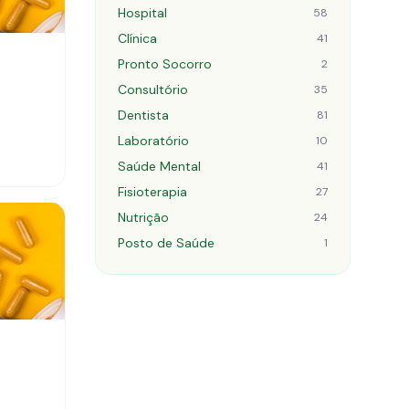
Hospital
58
Clínica
41
Pronto Socorro
2
Consultório
35
Dentista
81
Laboratório
10
Saúde Mental
41
Fisioterapia
27
Nutrição
24
Posto de Saúde
1