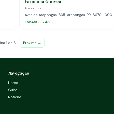
Farmácia Gouvea
Arapongas
Avenida Arapongas, 835, Arapongas, PR, 86701-000
+5545988243818
ina 1 de 6
Próxima →
Navegação
Home
Guias
Notícias