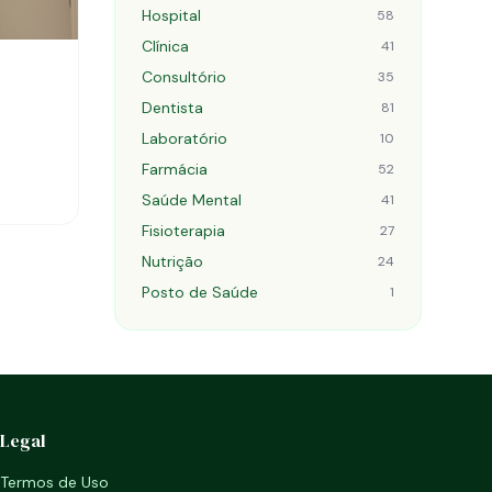
Hospital
58
Clínica
41
Consultório
35
Dentista
81
Laboratório
10
Farmácia
52
Saúde Mental
41
Fisioterapia
27
Nutrição
24
Posto de Saúde
1
Legal
Termos de Uso