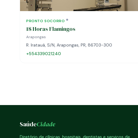
PRONTO SOCORRO
18 Horas Flamingos
Arapongas
R. Iratauá, S/N, Arapongas, PR, 86703-300
+554339021240
Saúde
Cidade
Diretório de clínicas, hospitais, dentistas e serviços de