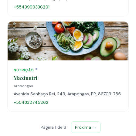
+5543999336291
NUTRIÇÃO
Maxinutri
Arapongas
Avenida Sanhaço Rei, 249, Arapongas, PR, 86703-755
+554332745262
Página 1 de 3
Próxima →