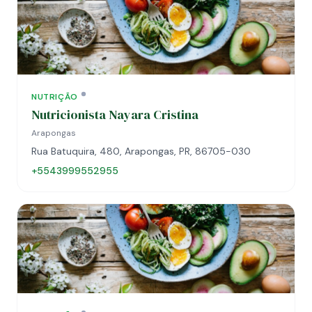
NUTRIÇÃO
Nutricionista Nayara Cristina
Arapongas
Rua Batuquira, 480, Arapongas, PR, 86705-030
+5543999552955