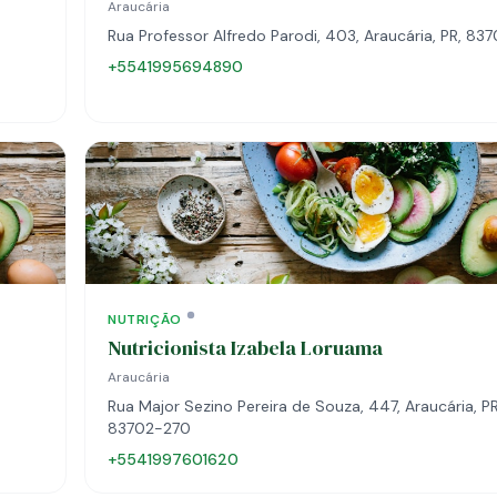
Araucária
Rua Professor Alfredo Parodi, 403, Araucária, PR, 8
+5541995694890
NUTRIÇÃO
Nutricionista Izabela Loruama
Araucária
Rua Major Sezino Pereira de Souza, 447, Araucária, PR
83702-270
+5541997601620