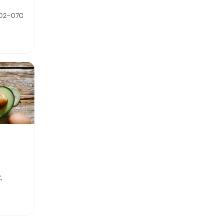
3702-070
,