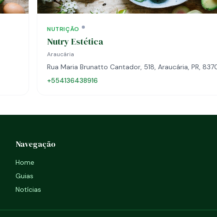
NUTRIÇÃO
Nutry Estética
Araucária
Rua Maria Brunatto Cantador, 518, Araucária, PR, 8
+554136438916
Navegação
Home
Guias
Notícias