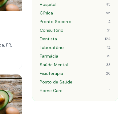
Hospital
45
Clínica
55
Pronto Socorro
2
Consultório
21
Dentista
124
a, PR,
Laboratório
12
Farmácia
79
Saúde Mental
33
Fisioterapia
26
Posto de Saúde
1
Home Care
1