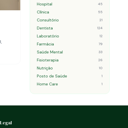
Hospital
45
Clínica
55
Consultório
21
Dentista
124
Laboratório
12
R,
Farmácia
79
Saúde Mental
33
Fisioterapia
26
Nutrição
10
Posto de Saúde
1
Home Care
1
Legal