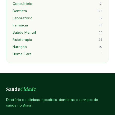
Consultório
21
Dentista
124
Laboratório
12
Farmácia
79
Saúde Mental
33
Fisioterapia
26
Nutrição
10
Home Care
1
Saúde
Cidade
Diretório de clínicas, hospitais, dentistas e serviços de
saúde no Brasil.