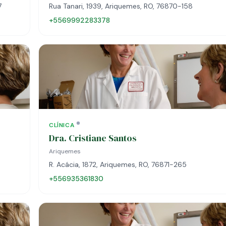
7
Rua Tanari, 1939, Ariquemes, RO, 76870-158
+5569992283378
CLÍNICA
Dra. Cristiane Santos
Ariquemes
R. Acácia, 1872, Ariquemes, RO, 76871-265
+556935361830