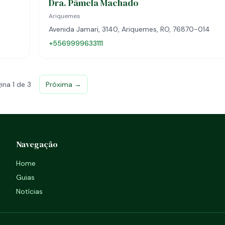
Dra. Pâmela Machado
Ariquemes
Avenida Jamari, 3140, Ariquemes, RO, 76870-014
+5569999633111
ina 1 de 3
Próxima →
Navegação
Home
Guias
Notícias