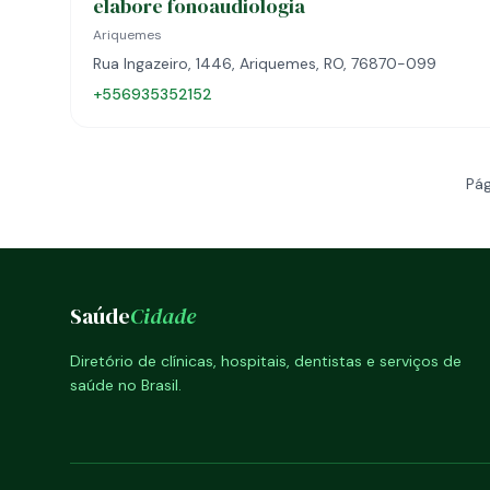
elabore fonoaudiologia
Ariquemes
Rua Ingazeiro, 1446, Ariquemes, RO, 76870-099
+556935352152
Pág
Saúde
Cidade
Diretório de clínicas, hospitais, dentistas e serviços de
saúde no Brasil.