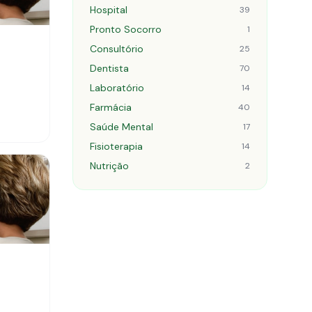
Hospital
39
Pronto Socorro
1
Consultório
25
Dentista
70
Laboratório
14
Farmácia
40
Saúde Mental
17
Fisioterapia
14
Nutrição
2