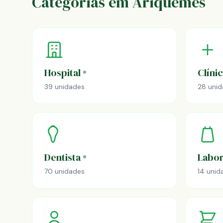
Categorias em Ariquemes
Hospital
Clíni
39 unidades
28 uni
Dentista
Labor
70 unidades
14 unid