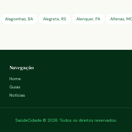
Alagoinhas, BA
Alegrete, RS
Alenquer, PA
Alfenas, M
Navegação
Home
Guias
Notícias
SaúdeCidade © 2026. Todos os direitos reservados.