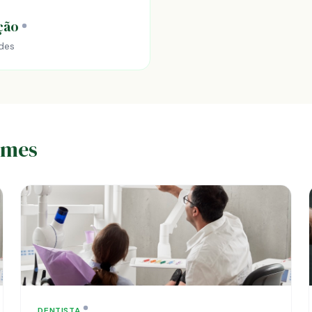
ção
des
emes
DENTISTA