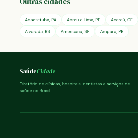
Outras cidades
Abaetetuba, PA
Abreu e Lima, PE
Acaraú, CE
Alvorada, RS
Americana, SP
Amparo, PB
Saúde
Cidade
Diretório de clínicas, hospitais, dentistas e serviços de
saúde no Brasil.