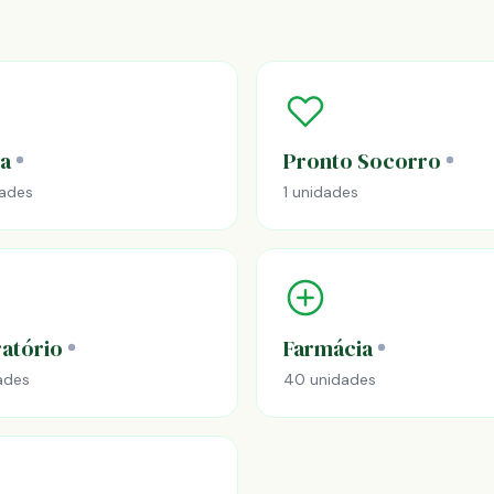
ca
Pronto Socorro
dades
1 unidades
atório
Farmácia
ades
40 unidades