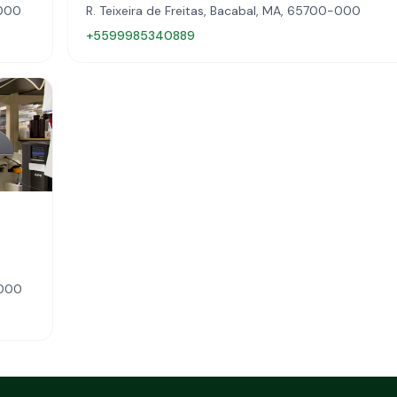
-000
R. Teixeira de Freitas, Bacabal, MA, 65700-000
+5599985340889
-000