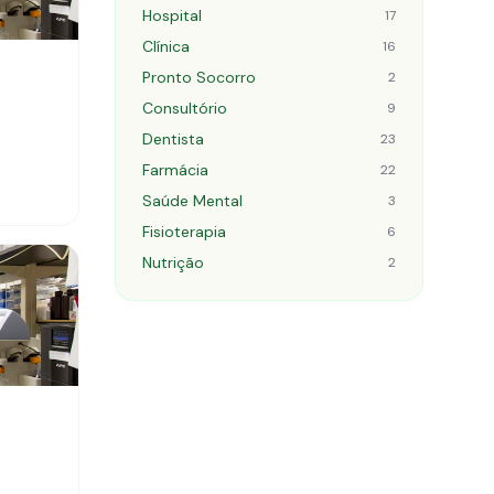
Hospital
17
Clínica
16
Pronto Socorro
2
Consultório
9
Dentista
23
Farmácia
22
Saúde Mental
3
Fisioterapia
6
Nutrição
2