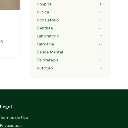
Hospital
17
Clínica
16
Consultório
9
Dentista
23
Laboratório
5
00
Farmácia
22
Saúde Mental
3
Fisioterapia
6
Nutrição
2
Legal
Termos de Uso
Privacidade