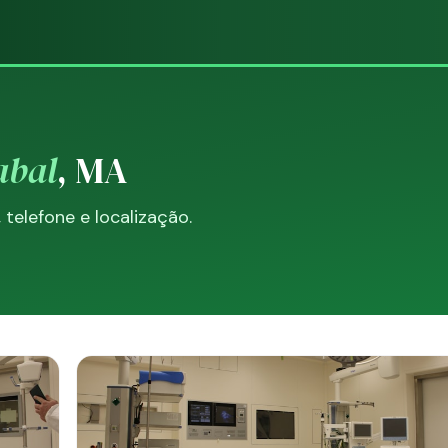
abal
, MA
elefone e localização.