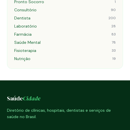
Pronto Socorro
1
Consultório
90
Dentista
200
Laboratório
28
Farmácia
83
Saúde Mental
78
Fisioterapia
33
Nutrição
19
Saúde
Cidade
Diretório de clínicas, hospitais, dentistas e serviços de
saúde no Brasil.