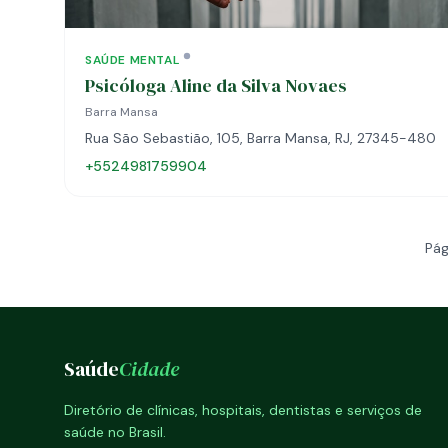
SAÚDE MENTAL
Psicóloga Aline da Silva Novaes
Barra Mansa
Rua São Sebastião, 105, Barra Mansa, RJ, 27345-480
+5524981759904
Pág
Saúde
Cidade
Diretório de clínicas, hospitais, dentistas e serviços de
saúde no Brasil.