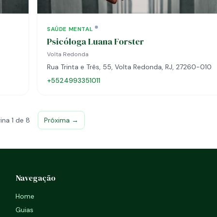
SAÚDE MENTAL
Psicóloga Luana Forster
Volta Redonda
Rua Trinta e Três, 55, Volta Redonda, RJ, 27260-010
+5524993351011
ina 1 de 8
Próxima →
Navegação
Home
Guias