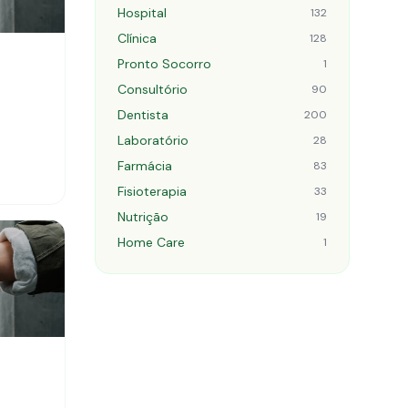
Hospital
132
Clínica
128
Pronto Socorro
1
Consultório
90
Dentista
200
Laboratório
28
Farmácia
83
Fisioterapia
33
Nutrição
19
Home Care
1