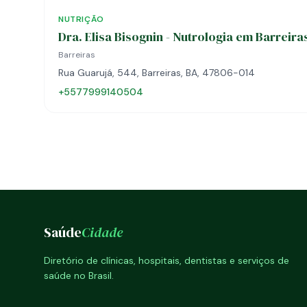
NUTRIÇÃO
Dra. Elisa Bisognin - Nutrologia em Barreira
Barreiras
Rua Guarujá, 544, Barreiras, BA, 47806-014
+5577999140504
Saúde
Cidade
Diretório de clínicas, hospitais, dentistas e serviços de
saúde no Brasil.