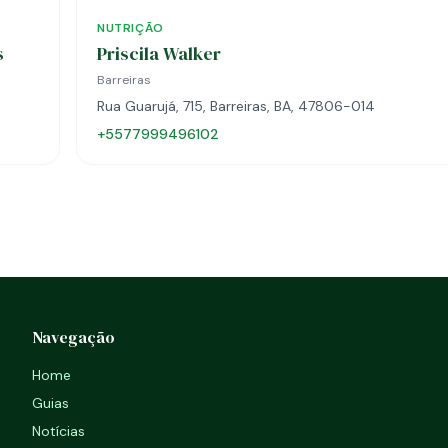
NUTRIÇÃO
s
Priscila Walker
Barreiras
Rua Guarujá, 715, Barreiras, BA, 47806-014
+5577999496102
Navegação
Home
Guias
Notícias