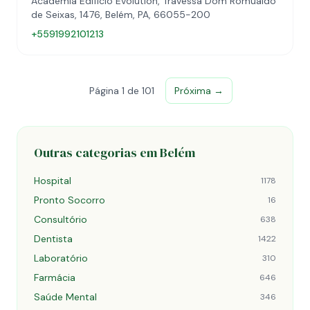
Academia Edifício Evolution, Travessa Dom Romualdo
de Seixas, 1476, Belém, PA, 66055-200
+5591992101213
Página 1 de 101
Próxima →
Outras categorias em Belém
Hospital
1178
Pronto Socorro
16
Consultório
638
Dentista
1422
Laboratório
310
Farmácia
646
Saúde Mental
346