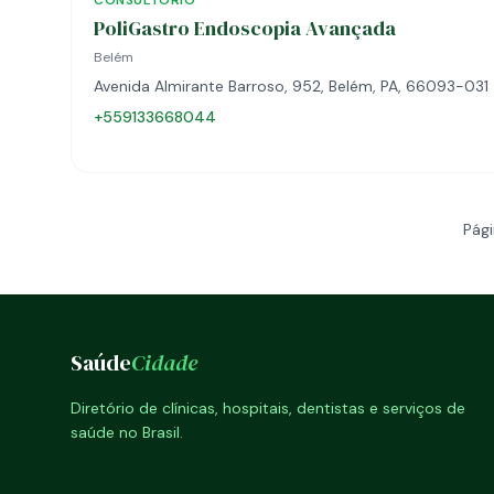
CONSULTÓRIO
PoliGastro Endoscopia Avançada
Belém
Avenida Almirante Barroso, 952, Belém, PA, 66093-031
+559133668044
Pági
Saúde
Cidade
Diretório de clínicas, hospitais, dentistas e serviços de
saúde no Brasil.