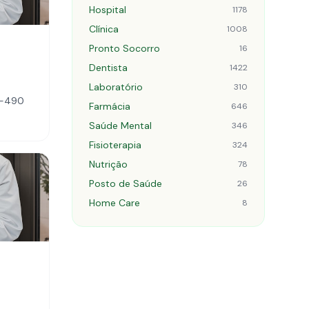
Hospital
1178
Clínica
1008
Pronto Socorro
16
Dentista
1422
Laboratório
310
5-490
Farmácia
646
Saúde Mental
346
Fisioterapia
324
Nutrição
78
Posto de Saúde
26
Home Care
8