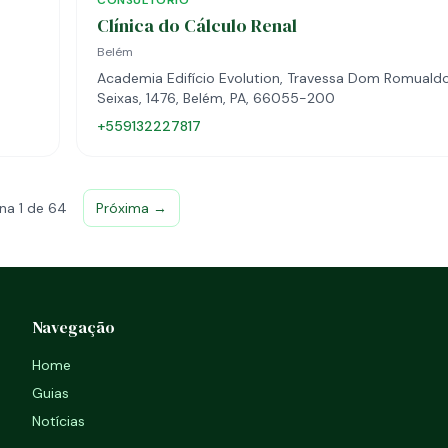
CONSULTÓRIO
Clínica do Cálculo Renal
Belém
Academia Edifício Evolution, Travessa Dom Romuald
Seixas, 1476, Belém, PA, 66055-200
+559132227817
na 1 de 64
Próxima →
Navegação
Home
Guias
Notícias