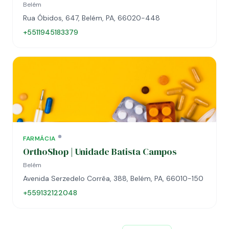
Belém
Rua Óbidos, 647, Belém, PA, 66020-448
+5511945183379
FARMÁCIA
OrthoShop | Unidade Batista Campos
Belém
Avenida Serzedelo Corrêa, 388, Belém, PA, 66010-150
+559132122048