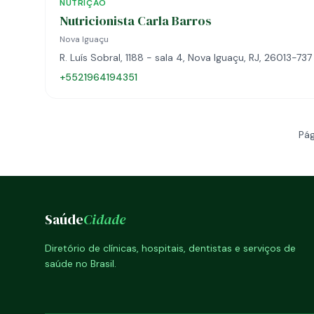
NUTRIÇÃO
Nutricionista Carla Barros
Nova Iguaçu
R. Luís Sobral, 1188 - sala 4, Nova Iguaçu, RJ, 26013-737
+5521964194351
Pág
Saúde
Cidade
Diretório de clínicas, hospitais, dentistas e serviços de
saúde no Brasil.