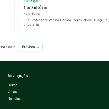
NUTRIÇÃO
Consultório
Nova Iguaçu
Rua Professora Venina Corrêa Tôrres, Nova Iguaçu, RJ
26220-110
ina 1 de 2
Próxima →
Navegação
Home
Guias
Notícias