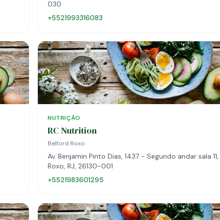
030
+5521993316083
NUTRIÇÃO
RC Nutrition
Belford Roxo
Av. Benjamin Pinto Dias, 1437 - Segundo andar sala 11,
Roxo, RJ, 26130-001
+5521983601295