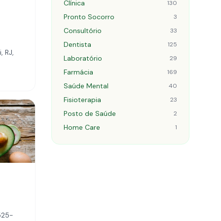
Clínica
130
Pronto Socorro
3
Consultório
33
Dentista
125
, RJ,
Laboratório
29
Farmácia
169
Saúde Mental
40
Fisioterapia
23
Posto de Saúde
2
Home Care
1
525-