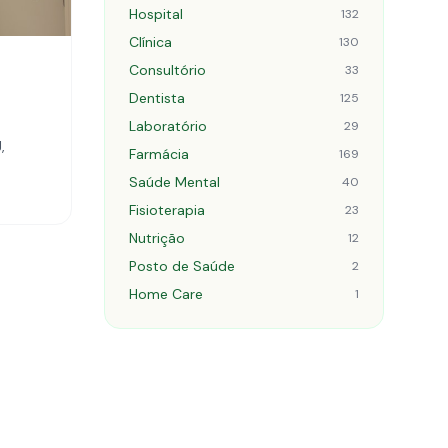
Hospital
132
Clínica
130
Consultório
33
Dentista
125
Laboratório
29
,
Farmácia
169
Saúde Mental
40
Fisioterapia
23
Nutrição
12
Posto de Saúde
2
Home Care
1