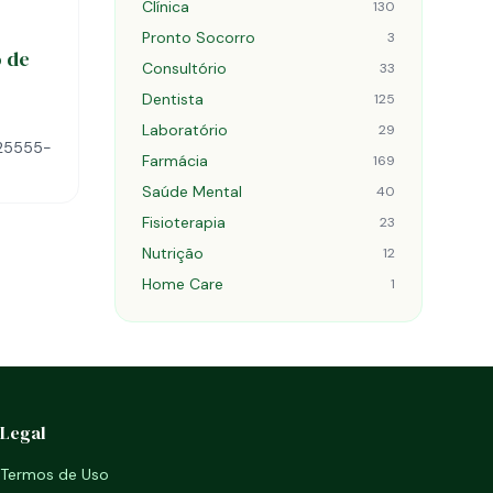
Clínica
130
Pronto Socorro
3
o de
Consultório
33
Dentista
125
Laboratório
29
, 25555-
Farmácia
169
Saúde Mental
40
Fisioterapia
23
Nutrição
12
Home Care
1
Legal
Termos de Uso