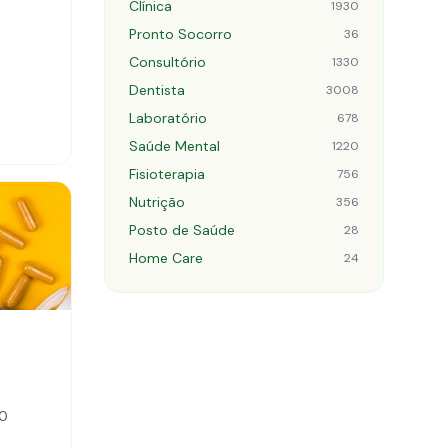
Clínica
1930
Pronto Socorro
36
Consultório
1330
Dentista
3008
Laboratório
678
Saúde Mental
1220
Fisioterapia
756
Nutrição
356
Posto de Saúde
28
Home Care
24
250