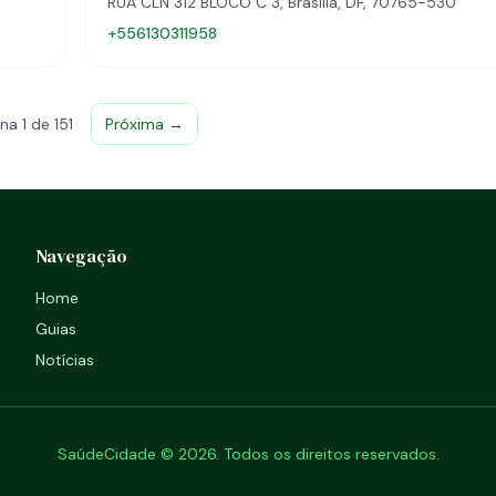
RUA CLN 312 BLOCO C 3, Brasília, DF, 70765-530
+556130311958
na 1 de 151
Próxima →
Navegação
Home
Guias
Notícias
SaúdeCidade © 2026. Todos os direitos reservados.