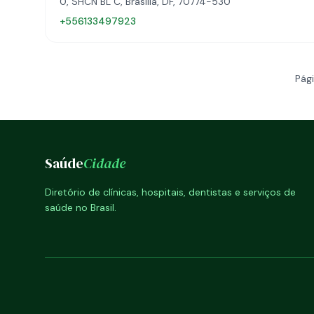
0, SHCN BL C, Brasília, DF, 70774-530
+556133497923
Pági
Saúde
Cidade
Diretório de clínicas, hospitais, dentistas e serviços de
saúde no Brasil.