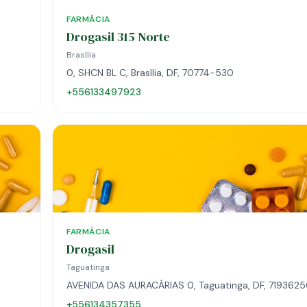
FARMÁCIA
Drogasil 315 Norte
Brasília
0, SHCN BL C, Brasília, DF, 70774-530
+556133497923
FARMÁCIA
Drogasil
Taguatinga
AVENIDA DAS AURACÁRIAS 0, Taguatinga, DF, 71936
+556134357355